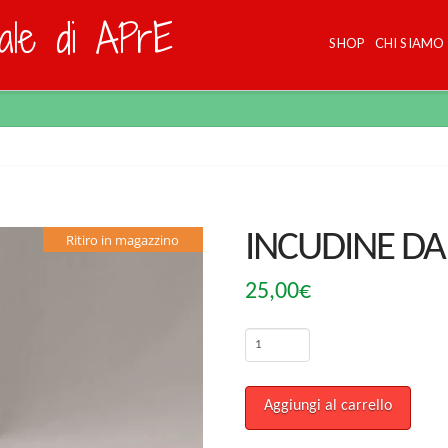
dale di APrE
SHOP
CHI SIAMO
INCUDINE DA
Ritiro in magazzino
25,00
€
INCUDINE
DA
CALZOLAIO
Aggiungi al carrello
quantità