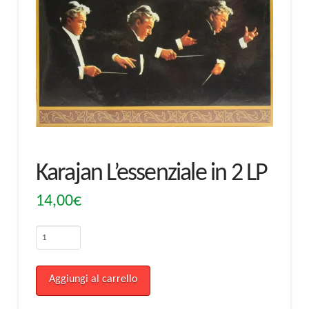
Karajan L’essenziale in 2 LP
14,00
€
Karajan
L'essenziale
in
Aggiungi al carrello
2