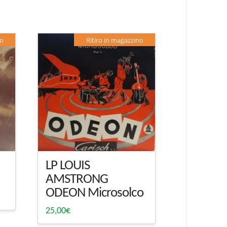
no
Ritiro in magazzino
LP LOUIS
AMSTRONG
ODEON Microsolco
25,00
€