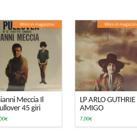
Ritiro in magazzino
Ritiro in magazzi
ianni Meccia Il
LP ARLO GUTHRIE
ullover 45 giri
AMIGO
,00
€
7,00
€