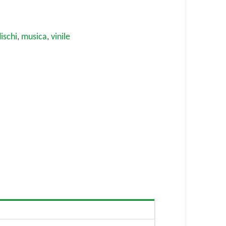
dischi
,
musica
,
vinile