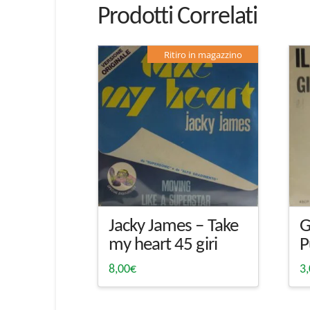
Prodotti Correlati
Ritiro in magazzino
Jacky James – Take
G
my heart 45 giri
P
8,00
€
3