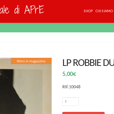
dale di APrE
SHOP
CHI SIAMO
LP ROBBIE D
Ritiro in magazzino
5,00
€
RIF.10048
LP
ROBBIE