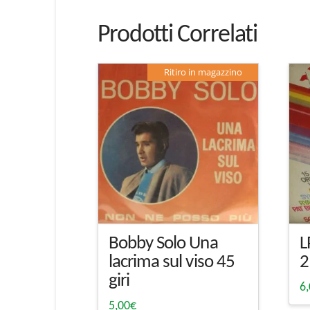
Prodotti Correlati
Ritiro in magazzino
Bobby Solo Una
L
lacrima sul viso 45
2
giri
6
5,00
€