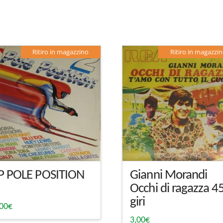
Ritiro in magazzino
Ritiro in magazzi
P POLE POSITION
Gianni Morandi
Occhi di ragazza 4
giri
,00
€
3,00
€