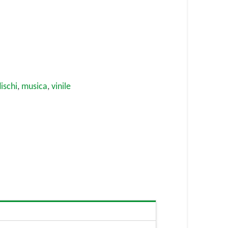
dischi
,
musica
,
vinile