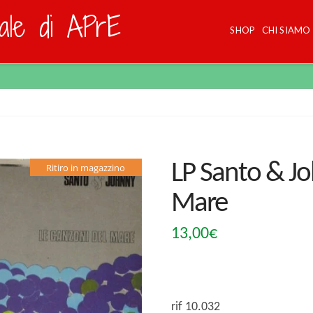
dale di APrE
SHOP
CHI SIAMO
LP Santo & Jo
Ritiro in magazzino
Mare
13,00
€
rif 10.032