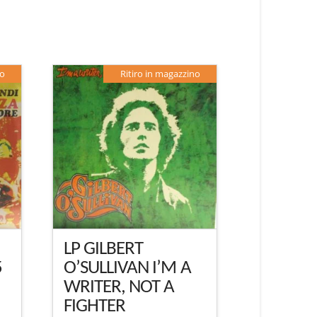
no
Ritiro in magazzino
LP GILBERT
5
O’SULLIVAN I’M A
WRITER, NOT A
FIGHTER