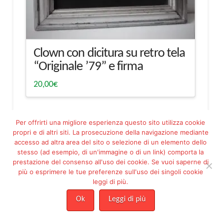
Clown con dicitura su retro tela
“Originale ’79” e firma
20,00
€
Per offrirti una migliore esperienza questo sito utilizza cookie
propri e di altri siti. La prosecuzione della navigazione mediante
accesso ad altra area del sito o selezione di un elemento dello
stesso (ad esempio, di un'immagine o di un link) comporta la
prestazione del consenso all'uso dei cookie. Se vuoi saperne di
più o esprimere le tue preferenze sull'uso dei singoli cookie
Facebook
Pinterest
leggi di più.
ASSOCIAZIONE PROGETTO ESSERE MARIA FILIPPETTO ODV - ETS -
C.F. 92144230288
Ok
Leggi di più
Risoluzione online delle controversie
|
Condizioni di Vendita
|
Privacy
|
Cookie