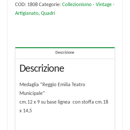
Municipale"
COD:
1808
Categorie:
Collezionismo - Vintage -
quantità
Artigianato
,
Quadri
Descrizione
Descrizione
Medaglia “Reggio Emilia Teatro
Municipale”
cm.12 x 9 su base lignea con stoffa cm.18
x 14,5