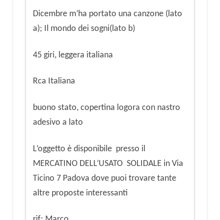
45
Dicembre m’ha portato una canzone (lato
giri
a); Il mondo dei sogni(lato b)
quantità
45 giri, leggera italiana
Rca Italiana
buono stato, copertina logora con nastro
adesivo a lato
L’oggetto è disponibile presso il
MERCATINO DELL’USATO SOLIDALE in Via
Ticino 7 Padova dove puoi trovare tante
altre proposte interessanti
rif: Marco