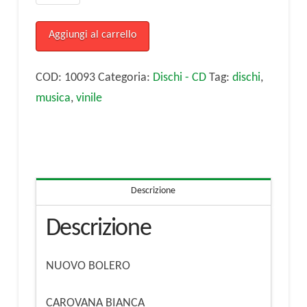
diretta
dal
Aggiungi al carrello
M.
Angelini:
COD:
10093
Categoria:
Dischi - CD
Tag:
dischi
,
NUOVO
musica
,
vinile
BOLERO/CAROVANA
BIANCA
78
giri
Descrizione
quantità
Descrizione
NUOVO BOLERO
CAROVANA BIANCA