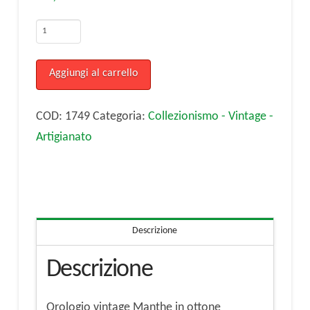
Orologio
vintage
Manthe
Aggiungi al carrello
in
ottone
COD:
1749
Categoria:
Collezionismo - Vintage -
quantità
Artigianato
Descrizione
Descrizione
Orologio vintage Manthe in ottone