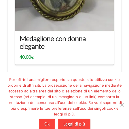
Medaglione con donna
elegante
40,00
€
Per offrirti una migliore esperienza questo sito utilizza cookie
propri e di altri siti. La prosecuzione della navigazione mediante
accesso ad altra area del sito o selezione di un elemento dello
stesso (ad esempio, di un'immagine o di un link) comporta la
prestazione del consenso all'uso dei cookie. Se vuoi saperne di
più o esprimere le tue preferenze sull'uso dei singoli cookie
Facebook
Pinterest
leggi di più.
ASSOCIAZIONE PROGETTO ESSERE MARIA FILIPPETTO ODV - ETS -
C.F. 92144230288
Ok
Leggi di più
Risoluzione online delle controversie
|
Condizioni di Vendita
|
Privacy
|
Cookie