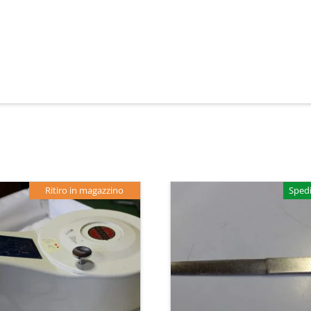
Ritiro in magazzino
Spedi