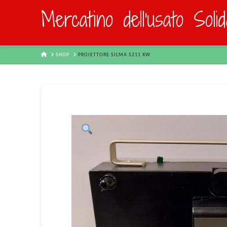
Mercatino dell'usato Soli
HOME
SHOP
PROIETTORE SILMA S211 XW