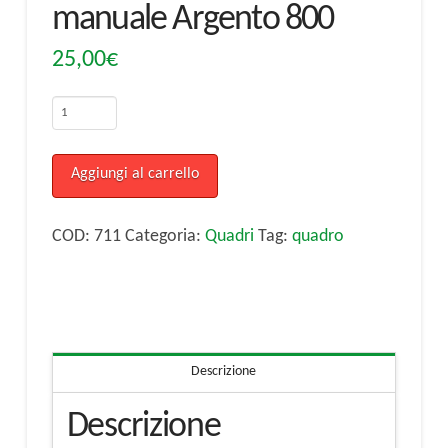
manuale Argento 800
25,00
€
Quadretto
Duomo
di
Aggiungi al carrello
Milano
tecnica
COD:
711
Categoria:
Quadri
Tag:
quadro
serigrafica
manuale
Argento
800
Descrizione
quantità
Descrizione