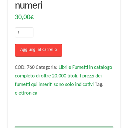
numeri
30,00
€
Radiokit
elettronica
-
Aggiungi al carrello
anno
2001
COD:
760
Categoria:
Libri e Fumetti in catalogo
Annata
completo di oltre 20.000 titoli. I prezzi dei
completa
fumetti qui inseriti sono solo indicativi
Tag:
11
elettronica
numeri
quantità