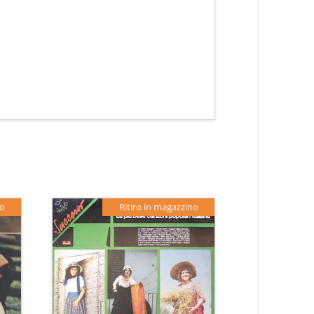
no
Ritiro in magazzino