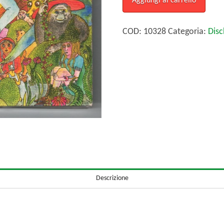
Aggiungi al carrello
and
Mistakes
COD:
10328
Categoria:
Disc
-
cd
quantità
Descrizione