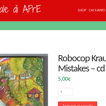
dale di APrE
SHOP
CHI SIAMO
Robocop Krau
Mistakes – cd
5,00
€
Robocop
Kraus
Blunders