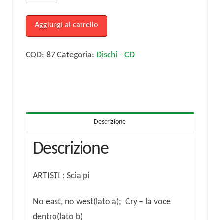
No
east,
Aggiungi al carrello
no
west(lato
COD:
87
Categoria:
Dischi - CD
a);
Cry
-
la
Descrizione
voce
dentro(lato
Descrizione
b)
quantità
ARTISTI : Scialpi
No east, no west(lato a); Cry – la voce
dentro(lato b)