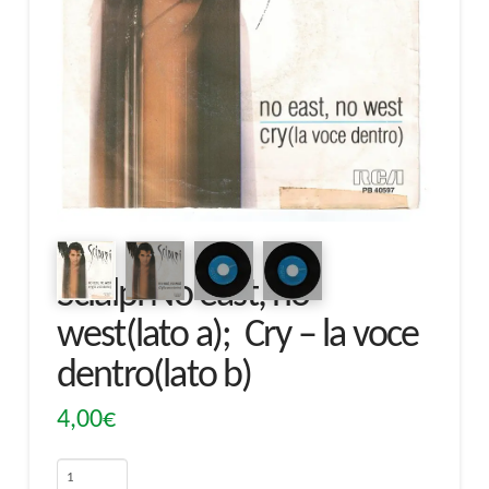
Scialpi No east, no
west(lato a); Cry – la voce
dentro(lato b)
4,00
€
Scialpi