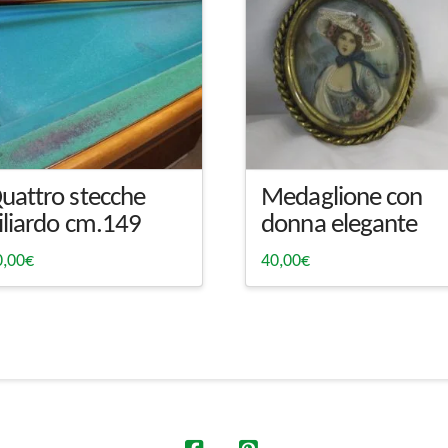
uattro stecche
Medaglione con
iliardo cm.149
donna elegante
0,00
€
40,00
€