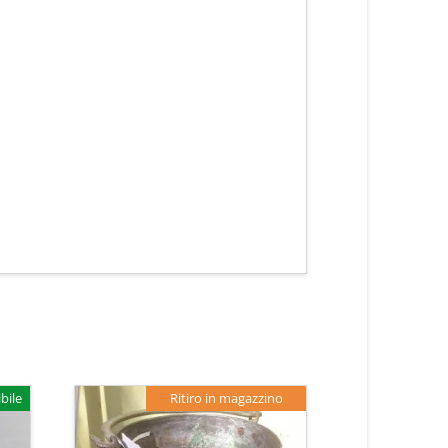
bile
Ritiro in magazzino