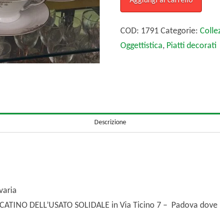
Aggiungi al carrello
da
12
COD:
1791
Categorie:
Colle
in
Oggettistica
,
Piatti decorati
Porcellana
Bavaria
quantità
Descrizione
varia
ERCATINO DELL’USATO SOLIDALE in Via Ticino 7 – Padova dove 