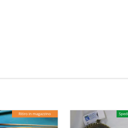
Ritiro in magazzino
Spedi