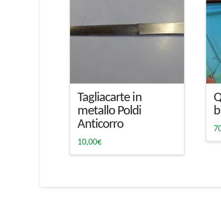
Tagliacarte in
Q
metallo Poldi
b
Anticorro
7
10,00
€