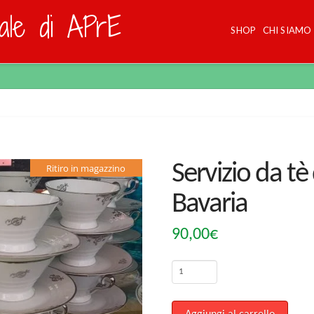
dale di APrE
SHOP
CHI SIAMO
Servizio da tè
Ritiro in magazzino
Bavaria
90,00
€
Servizio
da
tè