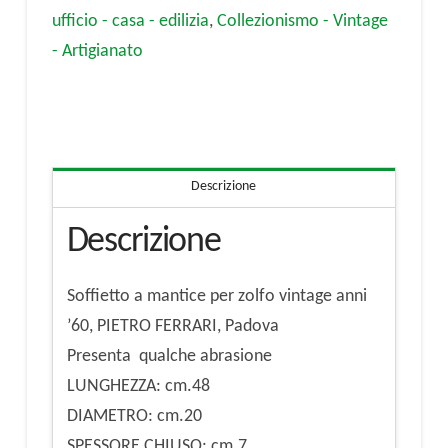
vintage
ufficio - casa - edilizia
,
Collezionismo - Vintage
anni
- Artigianato
'60,
PIETRO
FERRARI,
Padova
Descrizione
quantità
Descrizione
Soffietto a mantice per zolfo vintage anni
’60, PIETRO FERRARI, Padova
Presenta qualche abrasione
LUNGHEZZA: cm.48
DIAMETRO: cm.20
SPESSORE CHIUSO: cm.7