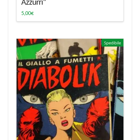
Azzurri”
5,00
€
Spedibile