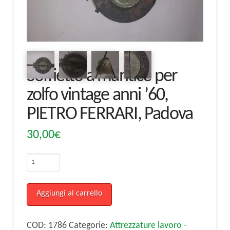
Soffietto a mantice per
zolfo vintage anni ’60,
PIETRO FERRARI, Padova
30,00
€
Soffietto
a
mantice
Aggiungi al carrello
per
zolfo
COD:
1786
Categorie:
Attrezzature lavoro -