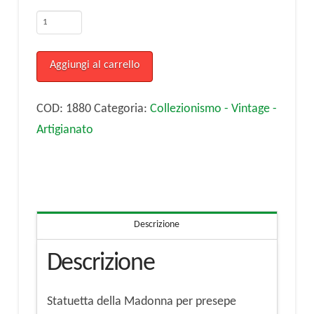
Statuetta
della
Madonna
Aggiungi al carrello
per
presepe
COD:
1880
Categoria:
Collezionismo - Vintage -
quantità
Artigianato
Descrizione
Descrizione
Statuetta della Madonna per presepe