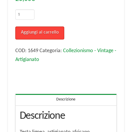
Testa
lignea,
artigianato
Aggiungi al carrello
africano
quantità
COD:
1649
Categoria:
Collezionismo - Vintage -
Artigianato
Descrizione
Descrizione