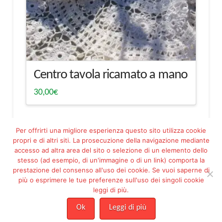
Centro tavola ricamato a mano
30,00
€
Per offrirti una migliore esperienza questo sito utilizza cookie
propri e di altri siti. La prosecuzione della navigazione mediante
accesso ad altra area del sito o selezione di un elemento dello
stesso (ad esempio, di un'immagine o di un link) comporta la
prestazione del consenso all'uso dei cookie. Se vuoi saperne di
più o esprimere le tue preferenze sull'uso dei singoli cookie
Facebook
Pinterest
leggi di più.
ASSOCIAZIONE PROGETTO ESSERE MARIA FILIPPETTO ODV - ETS -
C.F. 92144230288
Ok
Leggi di più
Risoluzione online delle controversie
|
Condizioni di Vendita
|
Privacy
|
Cookie