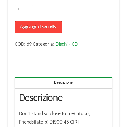
Stevie
Wonder
-
Aggiungi al carrello
Master
Blaster(Jammin')
COD:
69
Categoria:
Dischi - CD
(lato
a)Master
Blaster(Dub)
(lato
Descrizione
b)
DISCO
Descrizione
45
GIRI
Don’t stand so close to me(lato a);
quantità
Friends(lato b) DISCO 45 GIRI