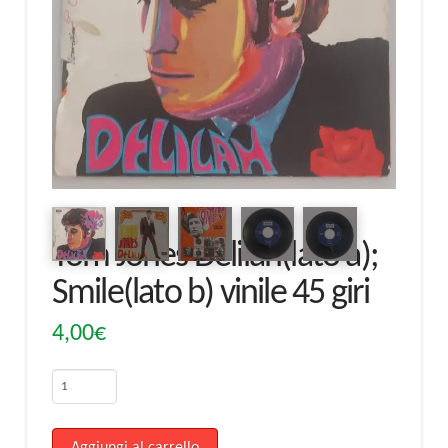
Tom Jones Delilah(lato a);
Smile(lato b) vinile 45 giri
4,00
€
Tom
Jones
Delilah(lato
Aggiungi al carrello