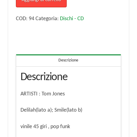
a);
Smile(lato
COD:
94
Categoria:
Dischi - CD
b)
vinile
45
giri
Descrizione
quantità
Descrizione
ARTISTI : Tom Jones
Delilah(lato a); Smile(lato b)
vinile 45 giri , pop funk