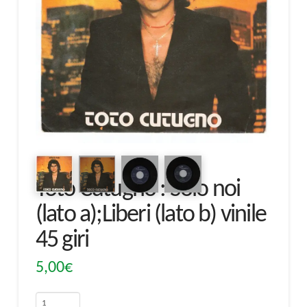
Toto Cutugno : Solo noi
(lato a);Liberi (lato b) vinile
45 giri
5,00
€
Toto