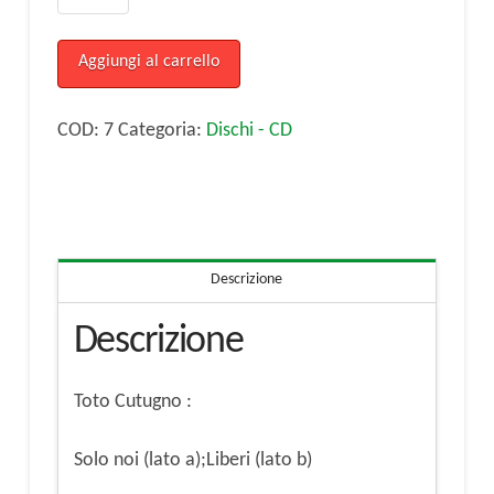
Cutugno
:
Aggiungi al carrello
Solo
noi
COD:
7
Categoria:
Dischi - CD
(lato
a);Liberi
(lato
b)
Descrizione
vinile
45
Descrizione
giri
quantità
Toto Cutugno :
Solo noi (lato a);Liberi (lato b)