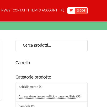
NEWS
CONTATTI
IL MIO ACCOUNT
0,00
€
Cerca:
Carrello
Categorie prodotto
Abbigliamento
(4)
Attrezzature lavoro - ufficio - casa - edilizia
(53)
bambole
(2)