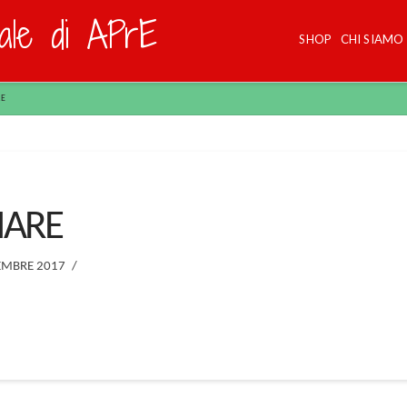
dale di APrE
SHOP
CHI SIAMO
RE
MARE
MBRE 2017