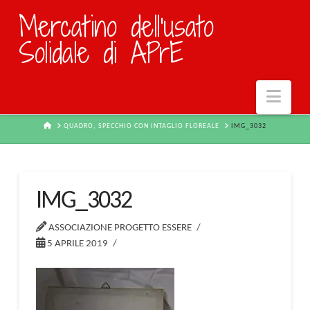
Mercatino dell'usato
Solidale di APrE
Navi
HOME
QUADRO, SPECCHIO CON INTAGLIO FLOREALE
IMG_3032
IMG_3032
ASSOCIAZIONE PROGETTO ESSERE
5 APRILE 2019