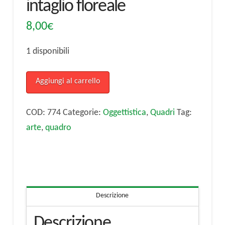
intaglio floreale
8,00
€
1 disponibili
Quadro,
Aggiungi al carrello
specchio
con
COD:
774
Categorie:
Oggettistica
,
Quadri
Tag:
intaglio
arte
,
quadro
floreale
quantità
Descrizione
Descrizione