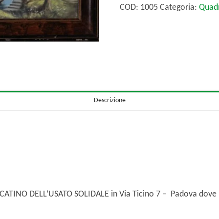
x
COD:
1005
Categoria:
Quad
23
quantità
Descrizione
ERCATINO DELL’USATO SOLIDALE in Via Ticino 7 – Padova dove 