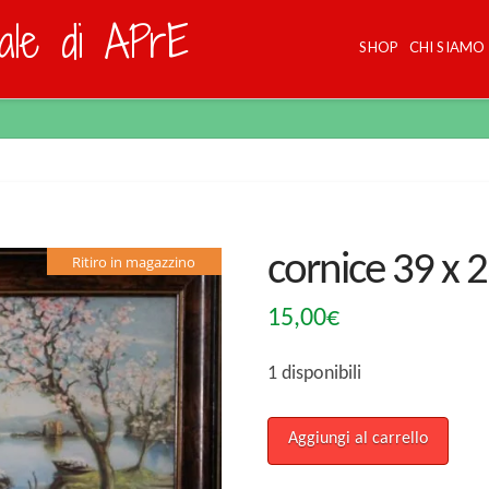
dale di APrE
SHOP
CHI SIAMO
cornice 39 x 
Ritiro in magazzino
15,00
€
1 disponibili
cornice
Aggiungi al carrello
39