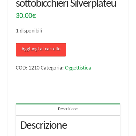
sottobicchieri Silverplateu
30,00
€
1 disponibili
Set
Aggiungi al carrello
di
porta
COD:
1210
Categoria:
Oggettistica
tovaglioli
e
sottobicchieri
Silverplateu
Descrizione
quantità
Descrizione