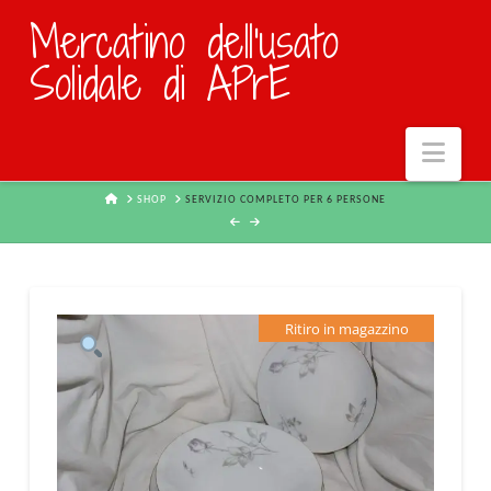
Mercatino dell'usato
Solidale di APrE
Navi
HOME
SHOP
SERVIZIO COMPLETO PER 6 PERSONE
Ritiro in magazzino