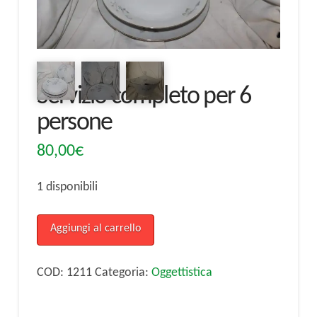
Servizio completo per 6
persone
80,00
€
1 disponibili
Servizio
Aggiungi al carrello
completo
per
COD:
1211
Categoria:
Oggettistica
6
persone