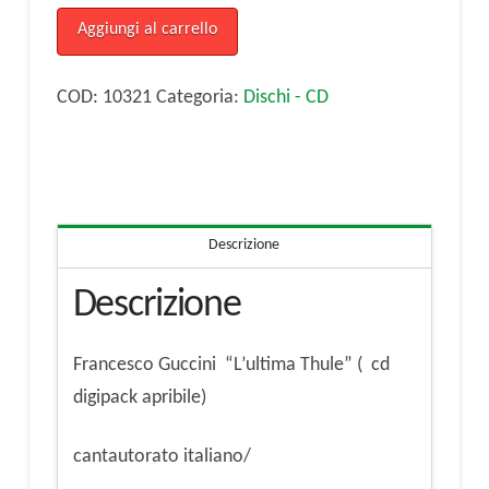
"L'ultima
Aggiungi al carrello
Thule"
(
COD:
10321
Categoria:
Dischi - CD
cd
digipack
apribile)
quantità
Descrizione
Descrizione
Francesco Guccini “L’ultima Thule” ( cd
digipack apribile)
cantautorato italiano/