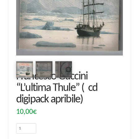
Francesco Guccini
“L’ultima Thule” ( cd
digipack apribile)
10,00
€
Francesco
Guccini