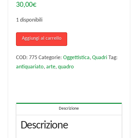
30,00
€
1 disponibili
Quadro
Aggiungi al carrello
con
contadina
COD:
775
Categorie:
Oggettistica
,
Quadri
Tag:
quantità
antiquariato
,
arte
,
quadro
Descrizione
Descrizione