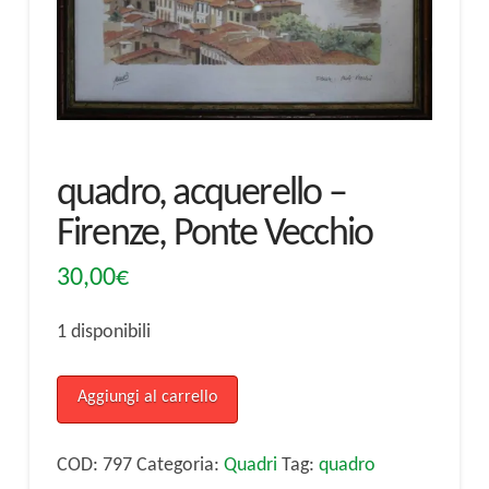
quadro, acquerello –
Firenze, Ponte Vecchio
30,00
€
1 disponibili
quadro,
Aggiungi al carrello
acquerello
-
COD:
797
Categoria:
Quadri
Tag:
quadro
Firenze,