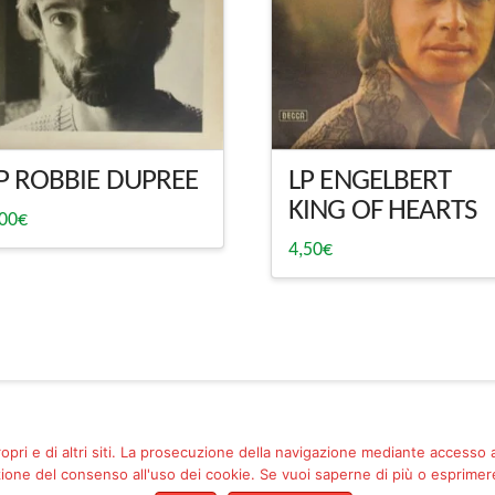
P ROBBIE DUPREE
LP ENGELBERT
KING OF HEARTS
,00
€
4,50
€
ropri e di altri siti. La prosecuzione della navigazione mediante accesso
one del consenso all'uso dei cookie. Se vuoi saperne di più o esprimere 
Facebook
Pinterest