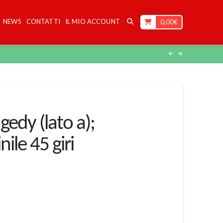
NEWS
CONTATTI
IL MIO ACCOUNT
0,00
€
gedy (lato a);
nile 45 giri