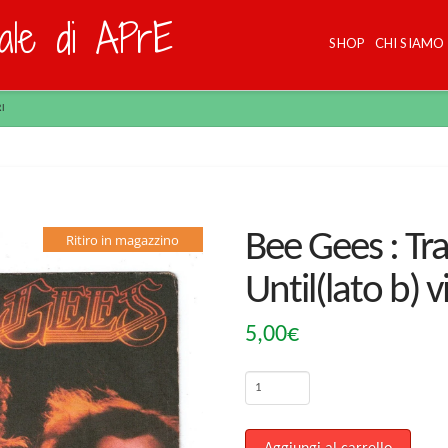
dale di APrE
SHOP
CHI SIAMO
RI
Bee Gees : Tra
Ritiro in magazzino
Until(lato b) vi
5,00
€
Bee
Gees
: