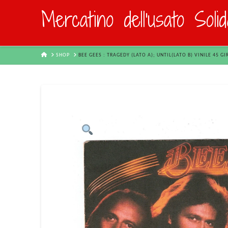
Mercatino dell'usato Soli
HOME
SHOP
BEE GEES : TRAGEDY (LATO A); UNTIL(LATO B) VINILE 45 GI