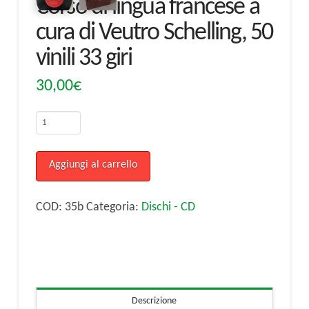
Corso di lingua francese a
cura di Veutro Schelling, 50
vinili 33 giri
30,00
€
Corso
di
lingua
Aggiungi al carrello
francese
a
COD:
35b
Categoria:
Dischi - CD
cura
di
Veutro
Schelling,
Descrizione
50