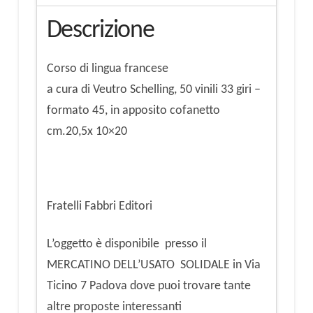
vinili
Descrizione
33
giri
Corso di lingua francese
quantità
a cura di Veutro Schelling, 50 vinili 33 giri –
formato 45, in apposito cofanetto
cm.20,5x 10×20
Fratelli Fabbri Editori
L’oggetto è disponibile presso il
MERCATINO DELL’USATO SOLIDALE in Via
Ticino 7 Padova dove puoi trovare tante
altre proposte interessanti