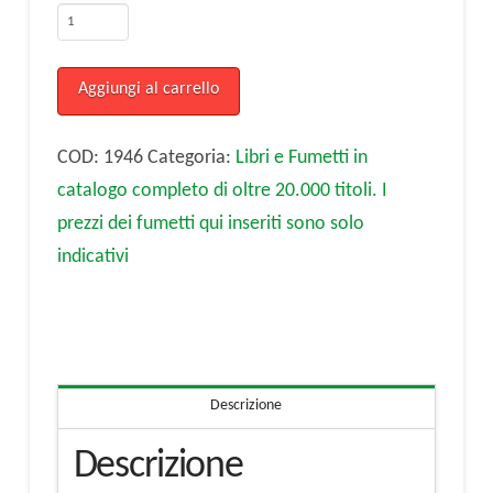
Dialoghetti
figurati
2.
Aggiungi al carrello
16
schede
COD:
1946
Categoria:
Libri e Fumetti in
per
catalogo completo di oltre 20.000 titoli. I
la
prezzi dei fumetti qui inseriti sono solo
seconda
indicativi
classe
elementare
quantità
Descrizione
Descrizione