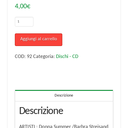
4,00
€
Donna
Summer
/Barbra
Aggiungi al carrello
Streisand
No
COD:
92
Categoria:
Dischi - CD
more
tears
Enough
is
Descrizione
Enough(lato
a);
Descrizione
My
Baby
ARTISTI : Donna Summer /Barbra Streisand