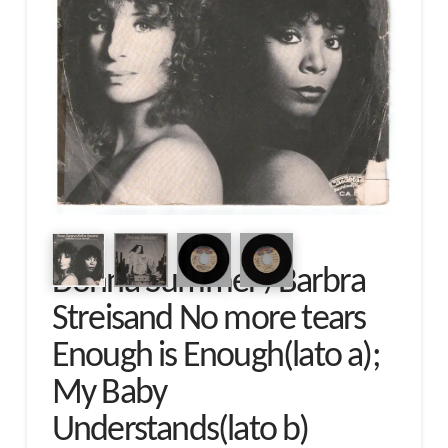
Donna Summer /Barbra
Streisand No more tears
Enough is Enough(lato a);
My Baby
Understands(lato b)