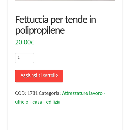
Fettuccia per tende in
polipropilene
20,00
€
Fettuccia
per
tende
Aggiungi al carrello
in
polipropilene
COD:
1781
Categoria:
Attrezzature lavoro -
quantità
ufficio - casa - edilizia