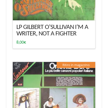
LP GILBERT O’SULLIVAN I’M A
WRITER, NOT A FIGHTER
8,00
€
Ritiro in magazzino