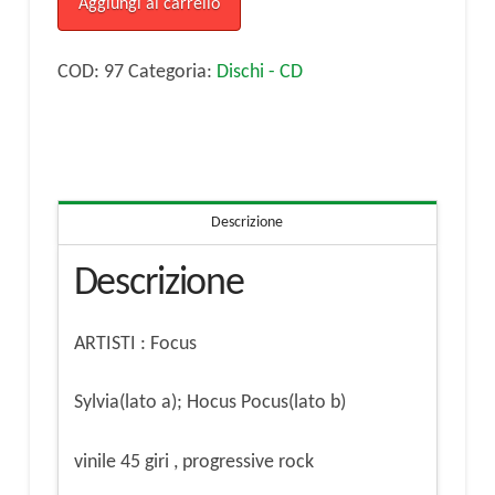
Aggiungi al carrello
Hocus
Pocus(lato
COD:
97
Categoria:
Dischi - CD
b)
vinile
45
giri
Descrizione
quantità
Descrizione
ARTISTI : Focus
Sylvia(lato a); Hocus Pocus(lato b)
vinile 45 giri , progressive rock