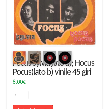
Focus Sylvia(lato a); Hocus
Pocus(lato b) vinile 45 giri
8,00
€
Focus
Sylvia(lato
a);