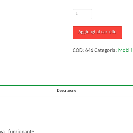
LAMPADE
A
PIANTANA,
Aggiungi al carrello
€
30,00
COD:
646
Categoria:
Mobili
cadauna
quantità
Descrizione
a, funzionante