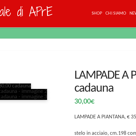
dale di APrE
SHOP
CHI SIAMO
NE
LAMPADE A P
cadauna
30,00
€
LAMPADE A PIANTANA, € 35,
stelo in acciaio, cm.198 co