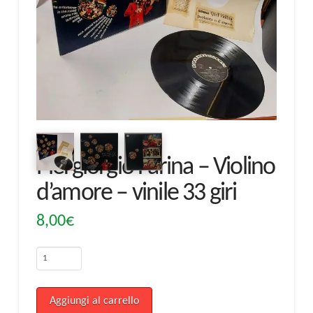
Piergiorgio Farina – Violino
d’amore – vinile 33 giri
8,00
€
Piergiorgio
Farina
-
Aggiungi al carrello