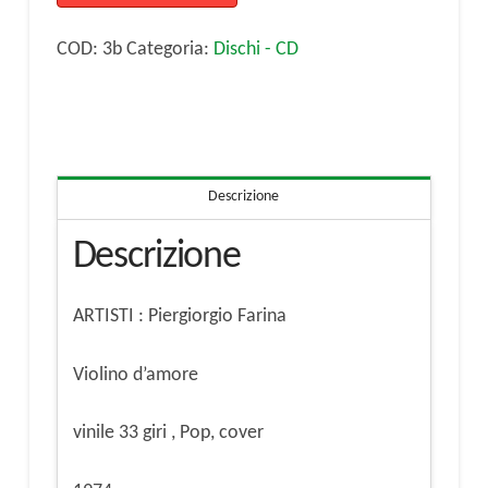
Violino
d'amore
COD:
3b
Categoria:
Dischi - CD
-
vinile
33
giri
Descrizione
quantità
Descrizione
ARTISTI : Piergiorgio Farina
Violino d’amore
vinile 33 giri , Pop, cover