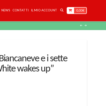
NEWS
CONTATTI
IL MIO ACCOUNT
0,00
€
Biancaneve e i sette
hite wakes up”