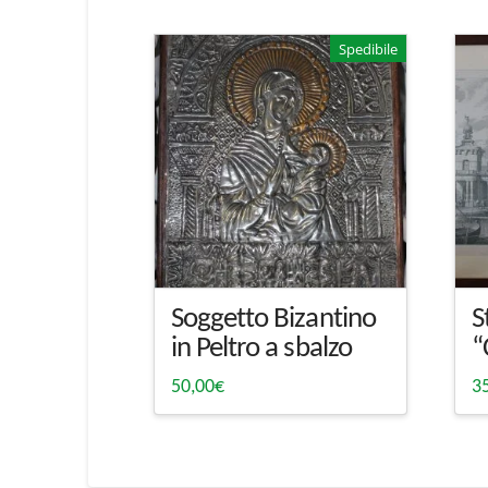
Spedibile
Soggetto Bizantino
S
in Peltro a sbalzo
“
50,00
€
3