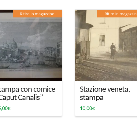
Ritiro in magazzino
Ritiro in magazzi
tampa con cornice
Stazione veneta,
Caput Canalis”
stampa
5,00
€
10,00
€