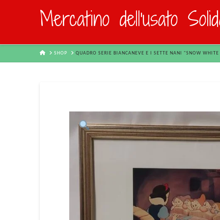
Mercatino dell'usato Soli
HOME
SHOP
QUADRO SERIE BIANCANEVE E I SETTE NANI "SNOW WHITE