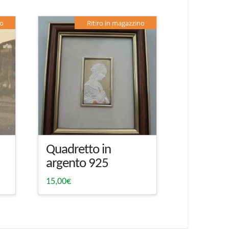
no
Ritiro in magazzino
Quadretto in
argento 925
15,00
€