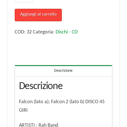
BAND:
Falcon
Aggiungi al carrello
(lato
a);
COD:
32
Categoria:
Dischi - CD
Falcon
2
(lato
b)
Descrizione
DISCO
45
Descrizione
GIRI
quantità
Falcon (lato a); Falcon 2 (lato b) DISCO 45
GIRI
ARTISTI : Rah Band