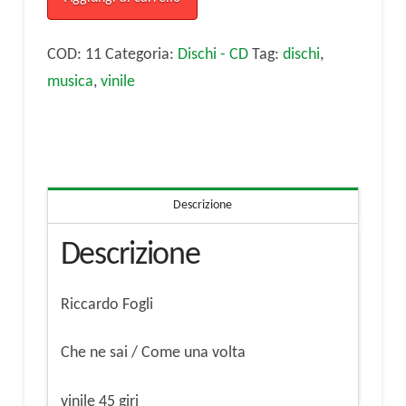
ne
sai
COD:
11
Categoria:
Dischi - CD
Tag:
dischi
,
45
musica
,
vinile
giri
quantità
Descrizione
Descrizione
Riccardo Fogli
Che ne sai / Come una volta
vinile 45 giri