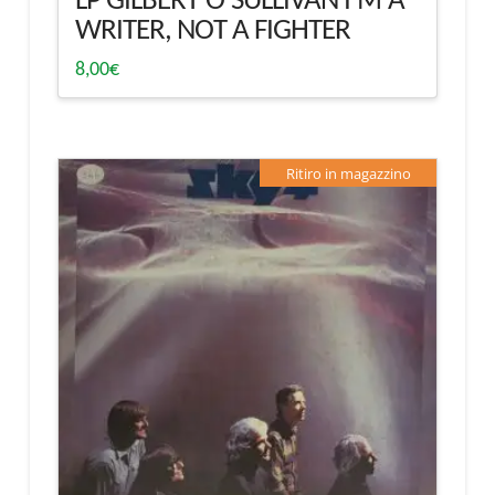
LP GILBERT O’SULLIVAN I’M A
WRITER, NOT A FIGHTER
8,00
€
Ritiro in magazzino