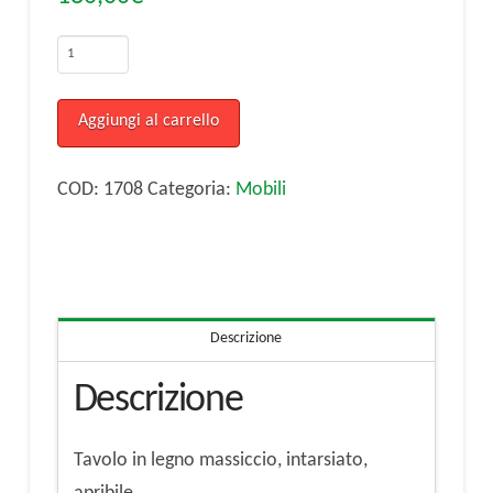
Tavolo
in
legno
Aggiungi al carrello
massiccio,
intarsiato,
COD:
1708
Categoria:
Mobili
apribile
quantità
Descrizione
Descrizione
Tavolo in legno massiccio, intarsiato,