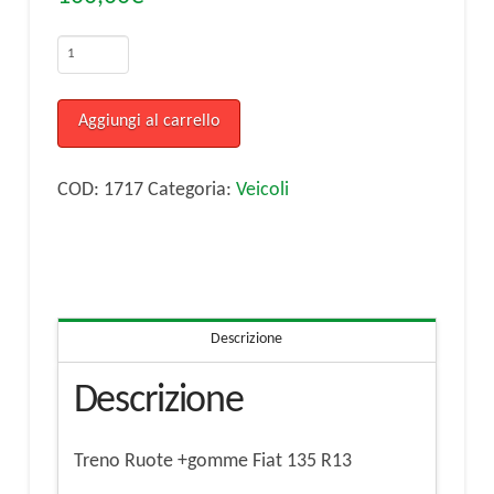
Treno
Ruote
+gomme
Aggiungi al carrello
Fiat
135
COD:
1717
Categoria:
Veicoli
R13
quantità
Descrizione
Descrizione
Treno Ruote +gomme Fiat 135 R13