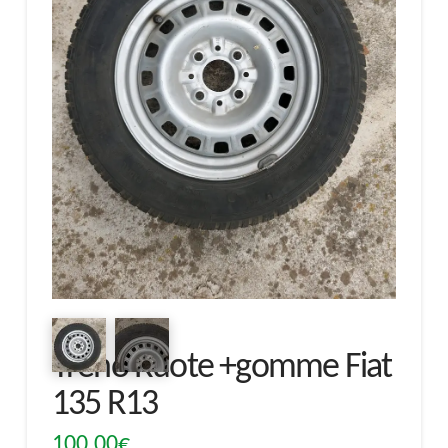
Treno Ruote +gomme Fiat
135 R13
100,00
€