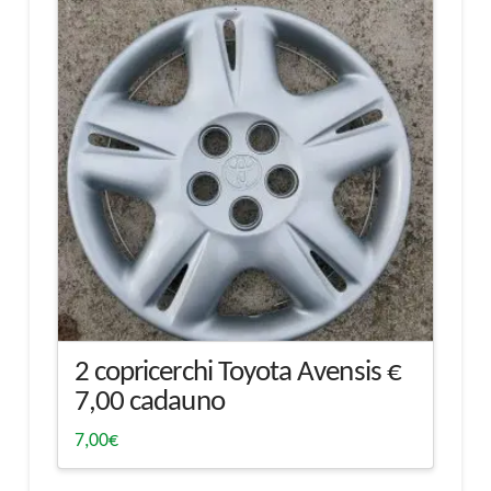
2 copricerchi Toyota Avensis €
7,00 cadauno
7,00
€