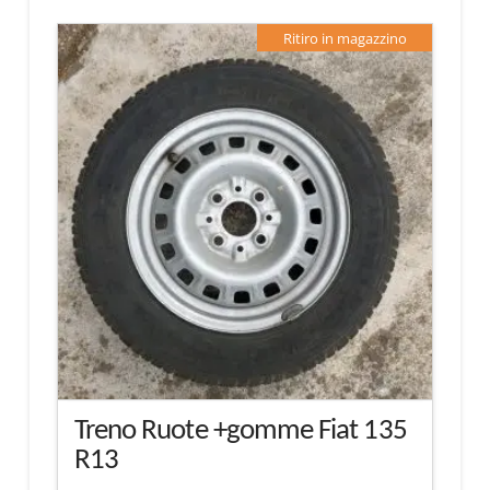
Ritiro in magazzino
Treno Ruote +gomme Fiat 135
R13