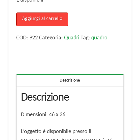
1 disponibili
quadro,
Aggiungi al carrello
stampa
su
COD:
922
Categoria:
Quadri
Tag:
quadro
tela
quantità
Descrizione
Descrizione
Dimensioni: 46 x 36
L’oggetto è disponibile presso il