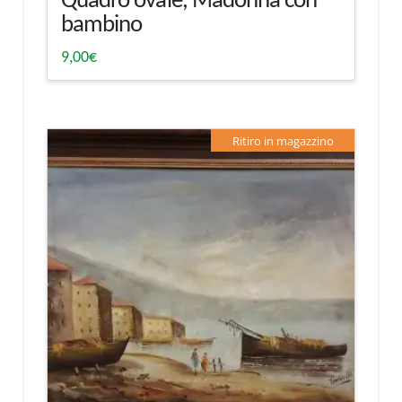
Quadro ovale, Madonna con
bambino
9,00
€
Ritiro in magazzino