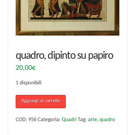
quadro, dipinto su papiro
20,00
€
1 disponibili
quadro,
Aggiungi al carrello
dipinto
su
COD:
956
Categoria:
Quadri
Tag:
arte
,
quadro
papiro